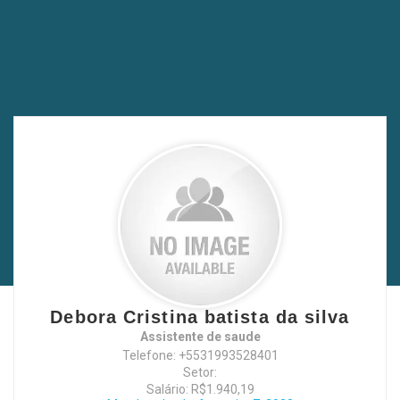
Debora Cristina batista da silva
Assistente de saude
Telefone: +5531993528401
Setor:
Salário: R$1.940,19