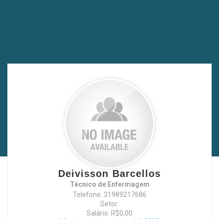
Deivisson Barcellos
Técnico de Enfermagem
Telefone: 31989217686
Setor:
Salário: R$0,00