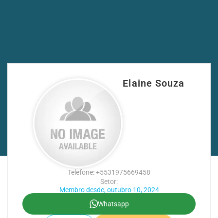
Elaine Souza
Telefone: +5531975669458
Setor:
Membro desde, outubro 10, 2024
Whatsapp