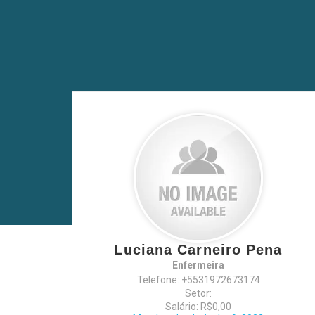
Luciana Carneiro Pena
Enfermeira
Telefone: +5531972673174
Setor:
Salário: R$0,00