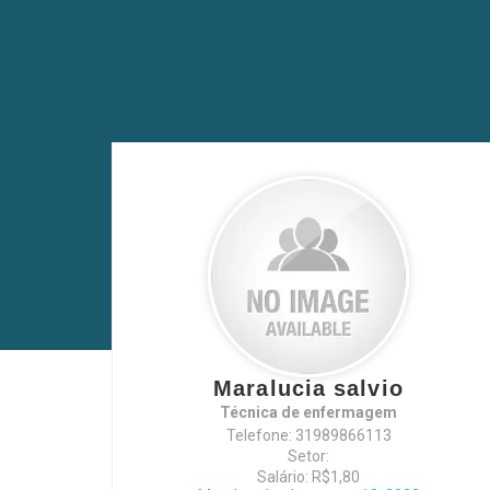
Maralucia salvio
Técnica de enfermagem
Telefone: 31989866113
Setor:
Salário: R$1,80