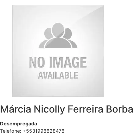
Ir
para
o
conteúdo
Márcia Nicolly Ferreira Borba
Desempregada
Telefone: +5531998828478