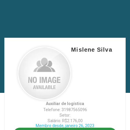
Mislene Silva
Auxiliar de logística
Telefone: 31987565096
Setor:
Salário: R$2.176,00
Membro desde, janeiro 26, 2023