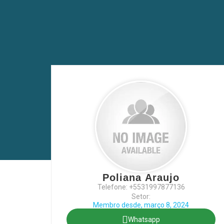
Poliana Araujo
Telefone: +5531997877136
Setor:
Membro desde, março 8, 2024
Whatsapp