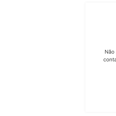
Não 
cont